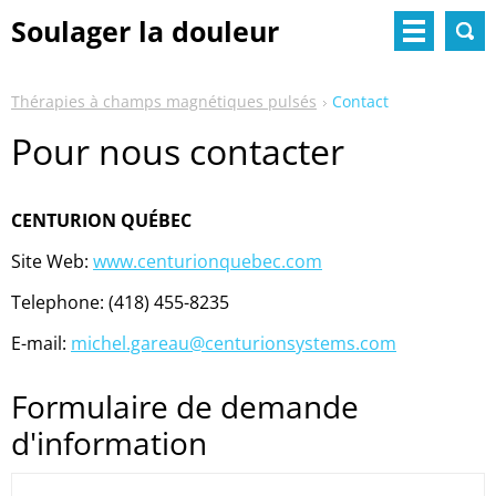
Soulager la douleur
naturellement
Thérapies à champs magnétiques pulsés
Contact
Pour nous contacter
CENTURION QUÉBEC
Site Web:
www.centurionque
bec.com
Telephone: (418) 455-8235
E-mail:
michel.gareau@centurionsystems.com
Formulaire de demande
d'information