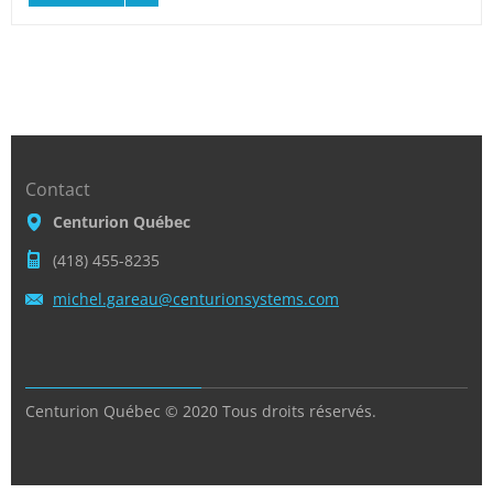
Contact
Centurion Québec
(418) 455-8235
michel.g
areau@ce
nturions
ystems.c
om
Centurion Québec © 2020 Tous droits réservés.